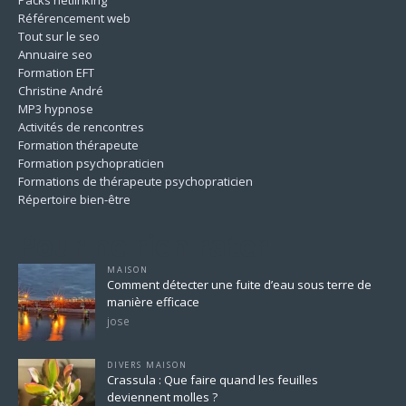
Packs netlinking
Référencement web
Tout sur le seo
Annuaire seo
Formation EFT
Christine André
MP3 hypnose
Activités de rencontres
Formation thérapeute
Formation psychopraticien
Formations de thérapeute psychopraticien
Répertoire bien-être
Pour ne rien rater
MAISON
Comment détecter une fuite d’eau sous terre de
manière efficace
jose
DIVERS MAISON
Crassula : Que faire quand les feuilles
deviennent molles ?