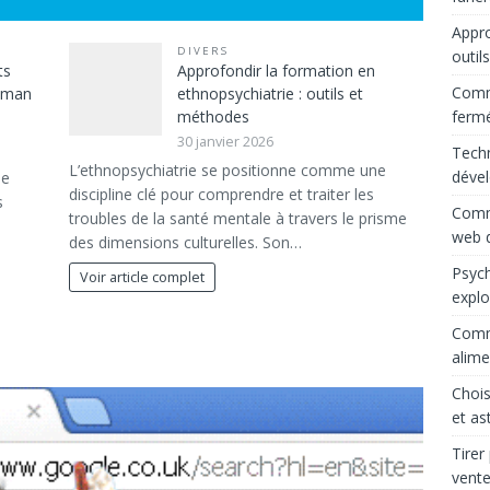
Appro
DIVERS
outil
ts
Approfondir la formation en
Comme
maman
ethnopsychiatrie : outils et
ferm
méthodes
30 janvier 2026
Techn
L’ethnopsychiatrie se positionne comme une
déve
le
discipline clé pour comprendre et traiter les
s
Comme
troubles de la santé mentale à travers le prisme
web d
des dimensions culturelles. Son…
Psych
Voir article complet
explo
Comme
alime
Chois
et as
Tirer
vente