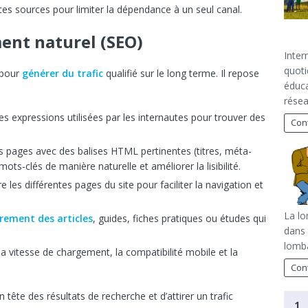
r ces sources pour limiter la dépendance à un seul canal.
ent naturel (SEO)
Inter
quoti
s pour
générer du trafic
qualifié sur le long terme. Il repose
éduca
résea
 les expressions utilisées par les internautes pour trouver des
Cont
es pages avec des balises HTML pertinentes (titres, méta-
 mots-clés de manière naturelle et améliorer la lisibilité.
re les différentes pages du site pour faciliter la navigation et
La lo
èrement des articles
, guides, fiches pratiques ou études qui
dans 
lomba
la vitesse de chargement, la compatibilité mobile et la
Cont
ête des résultats de recherche et d’attirer un trafic
1