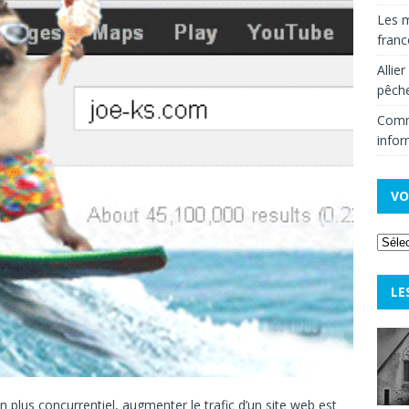
Les m
fran
Allie
pêche
Comm
infor
VO
LE
lus concurrentiel, augmenter le trafic d’un site web est