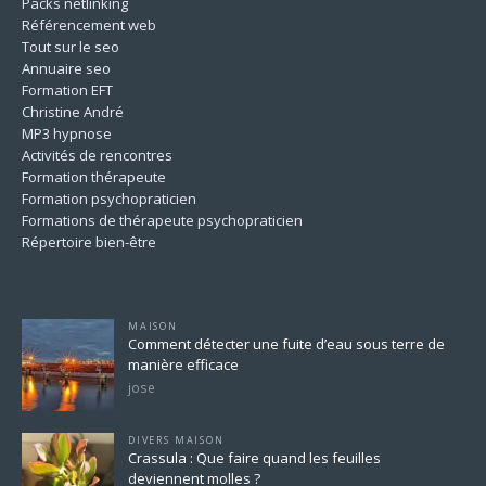
Packs netlinking
Référencement web
Tout sur le seo
Annuaire seo
Formation EFT
Christine André
MP3 hypnose
Activités de rencontres
Formation thérapeute
Formation psychopraticien
Formations de thérapeute psychopraticien
Répertoire bien-être
Pour ne rien rater
MAISON
Comment détecter une fuite d’eau sous terre de
manière efficace
jose
DIVERS MAISON
Crassula : Que faire quand les feuilles
deviennent molles ?