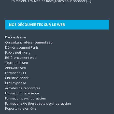
l’aimaient. Trouver les mots justes pour honorer
mentale à travers le prisme des dimensions culturelles.
d’accompagner autrui vers une meilleure version de soi-
marketing plus incisifs pour faire grandir leur business en
les différentes dimensions de l’être. En mettant l’accent sur
qualité des aliments. Il contribue à la protection
[…]
[…]
Son
même. Les techniques utilisées
[…]
le
[…]
[…]
[…]
NOS DÉCOUVERTES SUR LE WEB
Pack extrême
Consultant référencement seo
Déménagement Paris
Packs netlinking
Référencement web
Tout sur le seo
Annuaire seo
Formation EFT
Christine André
MP3 hypnose
Activités de rencontres
Formation thérapeute
Formation psychopraticien
Formations de thérapeute psychopraticien
Répertoire bien-être