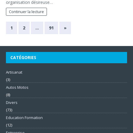
organisation désireuse…
Continuer la lecture
1
2
…
91
»
CATÉGORIES
Artisanat
(3)
Autos Motos
(8)
Divers
(73)
Education Formation
(12)
Entreprise