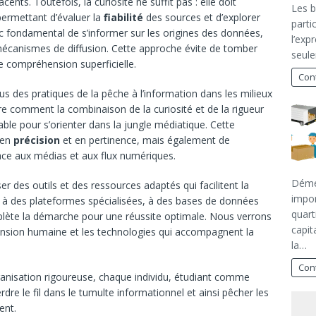
nts. Toutefois, la curiosité ne suffit pas : elle doit
Les b
ermettant d’évaluer la
fiabilité
des sources et d’explorer
parti
onc fondamental de s’informer sur les origines des données,
l’exp
s mécanismes de diffusion. Cette approche évite de tomber
seule
 compréhension superficielle.
Cont
 des pratiques de la pêche à l’information dans les milieux
re comment la combinaison de la curiosité et de la rigueur
ble pour s’orienter dans la jungle médiatique. Cette
 en
précision
et en pertinence, mais également de
ace aux médias et aux flux numériques.
Démé
iser des outils et des ressources adaptés qui facilitent la
impor
rs à des plateformes spécialisées, à des bases de données
quart
plète la démarche pour une réussite optimale. Nous verrons
capit
mension humaine et les technologies qui accompagnent la
la…
Cont
ganisation rigoureuse, chaque individu, étudiant comme
dre le fil dans le tumulte informationnel et ainsi pêcher les
ent.