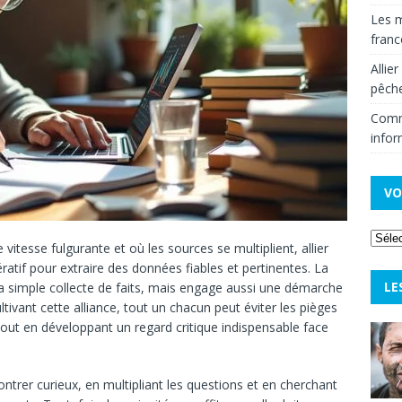
Les m
fran
Allie
pêche
Comm
infor
VO
itesse fulgurante et où les sources se multiplient, allier
atif pour extraire des données fiables et pertinentes. La
LE
 la simple collecte de faits, mais engage aussi une démarche
ultivant cette alliance, tout un chacun peut éviter les pièges
 tout en développant un regard critique indispensable face
ontrer curieux, en multipliant les questions et en cherchant