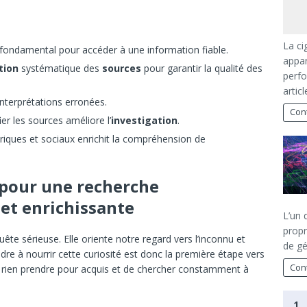
La ci
fondamental pour accéder à une information fiable.
appar
tion
systématique des
sources
pour garantir la qualité des
perfo
artic
interprétations erronées.
Cont
fier les sources améliore l’
investigation
.
riques et sociaux enrichit la compréhension de
 pour une recherche
et enrichissante
L’un 
propr
uête sérieuse. Elle oriente notre regard vers l’inconnu et
de gé
ndre à nourrir cette curiosité est donc la première étape vers
Cont
ne rien prendre pour acquis et de chercher constamment à
1