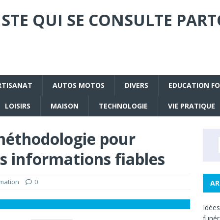
STE QUI SE CONSULTE PART
RTISANAT
AUTOS MOTOS
DIVERS
EDUCATION F
LOISIRS
MAISON
TECHNOLOGIE
VIE PRATIQUE
t méthodologie pour
s informations fiables
mation
0
AR
Idée
funé