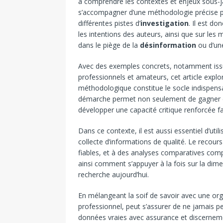
à comprendre les contextes et enjeux sous-jace
s’accompagner d’une méthodologie précise p
différentes pistes d’
investigation
. Il est d
les intentions des auteurs, ainsi que sur le
dans le piège de la
désinformation
ou d’une
Avec des exemples concrets, notamment issus
professionnels et amateurs, cet article explo
méthodologique constitue le socle indispensa
démarche permet non seulement de gagner
développer une capacité critique renforcée f
Dans ce contexte, il est aussi essentiel d’util
collecte d’informations de qualité. Le recou
fiables, et à des analyses comparatives com
ainsi comment s’appuyer à la fois sur la di
recherche aujourd’hui.
En mélangeant la soif de savoir avec une or
professionnel, peut s’assurer de ne jamais per
données vraies avec assurance et discernem