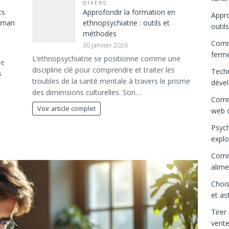
DIVERS
ts
Approfondir la formation en
Appro
maman
ethnopsychiatrie : outils et
outil
méthodes
Comme
30 janvier 2026
ferm
L’ethnopsychiatrie se positionne comme une
le
discipline clé pour comprendre et traiter les
Techn
s
troubles de la santé mentale à travers le prisme
déve
des dimensions culturelles. Son…
Comme
Voir article complet
web d
Psych
explo
Comme
alime
Chois
et as
Tirer
vente