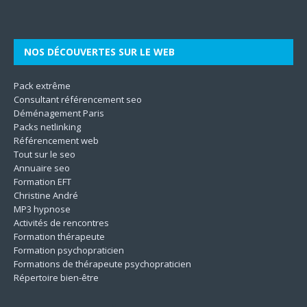
Son
même. Les techniques utilisées
[…]
le
[…]
[…]
[…]
NOS DÉCOUVERTES SUR LE WEB
Pack extrême
Consultant référencement seo
Déménagement Paris
Packs netlinking
Référencement web
Tout sur le seo
Annuaire seo
Formation EFT
Christine André
MP3 hypnose
Activités de rencontres
Formation thérapeute
Formation psychopraticien
Formations de thérapeute psychopraticien
Répertoire bien-être