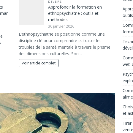
DIVERS
ts
Approfondir la formation en
Appro
maman
ethnopsychiatrie : outils et
outil
méthodes
Comme
30 janvier 2026
ferm
L’ethnopsychiatrie se positionne comme une
le
discipline clé pour comprendre et traiter les
Techn
s
troubles de la santé mentale à travers le prisme
déve
des dimensions culturelles. Son…
Comme
Voir article complet
web d
Psych
explo
Comme
alime
Chois
et as
Tirer
vente