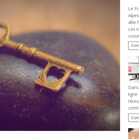
Le Pu
Alpes
allie
Les i
couv
Cont
Dans 
ligne
réuss
comm
Cont