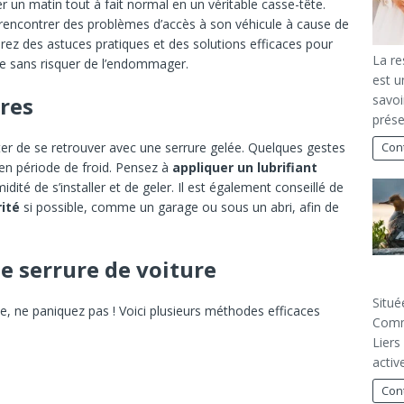
 un matin tout à fait normal en un véritable casse-tête.
 de rencontrer des problèmes d’accès à son véhicule à cause de
irez des astuces pratiques et des solutions efficaces pour
La re
re sans risquer de l’endommager.
est u
savoi
ures
prése
ter de se retrouver avec une serrure gelée. Quelques gestes
Cont
en période de froid. Pensez à
appliquer un lubrifiant
dité de s’installer et de geler. Il est également conseillé de
rité
si possible, comme un garage ou sous un abri, afin de
e serrure de voiture
Situé
lée, ne paniquez pas ! Voici plusieurs méthodes efficaces
Comm
Liers
activ
Cont