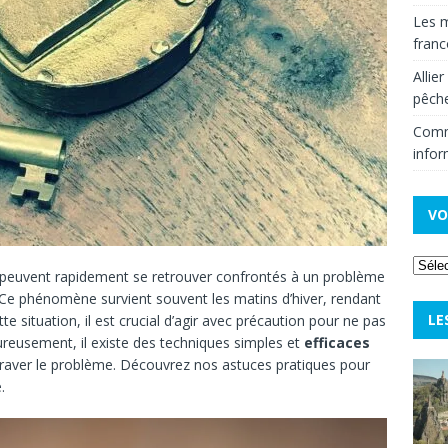
Les m
fran
Allie
pêche
Comm
infor
VO
tes peuvent rapidement se retrouver confrontés à un problème
 Ce phénomène survient souvent les matins d’hiver, rendant
LE
te situation, il est crucial d’agir avec précaution pour ne pas
eusement, il existe des techniques simples et
efficaces
graver le problème. Découvrez nos astuces pratiques pour
.