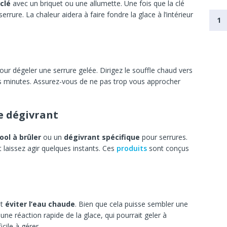
 clé
avec un briquet ou une allumette. Une fois que la clé
rrure. La chaleur aidera à faire fondre la glace à l’intérieur
1
pour dégeler une serrure gelée. Dirigez le souffle chaud vers
s minutes. Assurez-vous de ne pas trop vous approcher
de dégivrant
cool à brûler
ou un
dégivrant spécifique
pour serrures.
t laissez agir quelques instants. Ces
produits
sont conçus
nt
éviter l’eau chaude
. Bien que cela puisse sembler une
une réaction rapide de la glace, qui pourrait geler à
cile à gérer.