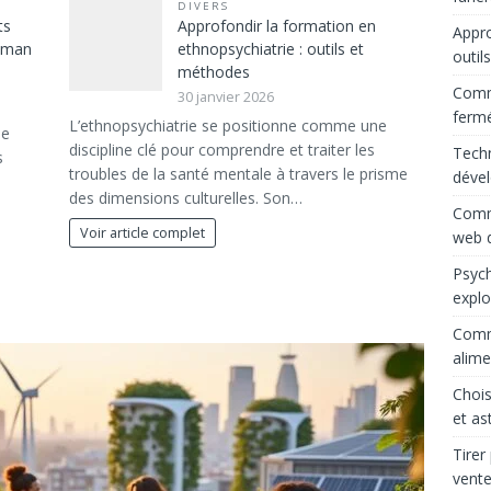
DIVERS
ts
Approfondir la formation en
Appro
maman
ethnopsychiatrie : outils et
outil
méthodes
Comme
30 janvier 2026
ferm
L’ethnopsychiatrie se positionne comme une
le
discipline clé pour comprendre et traiter les
Techn
s
troubles de la santé mentale à travers le prisme
déve
des dimensions culturelles. Son…
Comme
Voir article complet
web d
Psych
explo
Comme
alime
Chois
et as
Tirer
vente