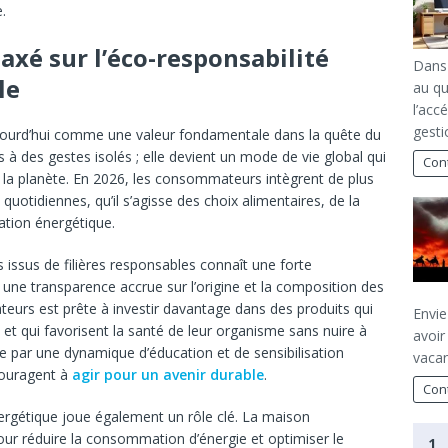
.
axé sur l’éco-responsabilité
Dans 
le
au qu
l’acc
gest
ujourd’hui comme une valeur fondamentale dans la quête du
s à des gestes isolés ; elle devient un mode de vie global qui
Cont
 la planète. En 2026, les consommateurs intègrent de plus
uotidiennes, qu’il s’agisse des choix alimentaires, de la
tion énergétique.
s issus de filières responsables connaît une forte
ne transparence accrue sur l’origine et la composition des
teurs est prête à investir davantage dans des produits qui
Envie
et qui favorisent la santé de leur organisme sans nuire à
avoir
e par une dynamique d’éducation et de sensibilisation
vacan
couragent à
agir pour un avenir durable
.
Cont
ergétique joue également un rôle clé. La maison
pour réduire la consommation d’énergie et optimiser le
1