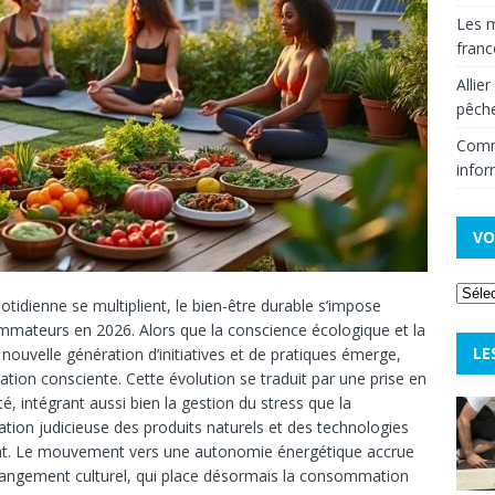
Les m
fran
Allie
pêche
Comm
infor
VO
tidienne se multiplient, le bien-être durable s’impose
mmateurs en 2026. Alors que la conscience écologique et la
LE
e nouvelle génération d’initiatives et de pratiques émerge,
ntation consciente. Cette évolution se traduit par une prise en
é, intégrant aussi bien la gestion du stress que la
ation judicieuse des produits naturels et des technologies
t.
Le mouvement vers une autonomie énergétique accrue
e changement culturel, qui place désormais la consommation