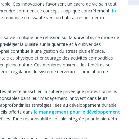
urable. Ces innovations favorisent un cadre de vie sain tout
omprendre comment ce concept s’applique concrètement,
la
tte tendance croissante vers un habitat respectueux et
s sa vie implique une réflexion sur la
slow life
, ce mode de
privilégier la qualité sur la quantité et à cultiver des
hie contribue à une gestion du stress plus efficace,
ntale et physique et encourage des activités compatibles
s en pleine nature. Ces dernières ouvrent des fenêtres sur
 terre, régulation du système nerveux et stimulation de
es affecte aussi bien la sphère privée que professionnelle.
sponsables dans leur management innovent dans leurs
approfondir les stratégies liées au développement durable
seils offerts dans
le management pour le développement
fices d’une responsabilité sociale intégrée pour le bien-être
lus en plus sur une alliance entre respect de