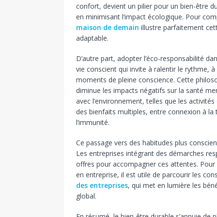
confort, devient un pilier pour un bien-être d
en minimisant l’impact écologique. Pour c
maison de demain
illustre parfaitement ce
adaptable.
D’autre part, adopter l’éco-responsabilité dan
vie conscient qui invite à ralentir le rythme, à 
moments de pleine conscience. Cette philosop
diminue les impacts négatifs sur la santé me
avec l’environnement, telles que les activité
des bienfaits multiples, entre connexion à la
l’immunité.
Ce passage vers des habitudes plus conscient
Les entreprises intégrant des démarches re
offres pour accompagner ces attentes. Pour 
en entreprise, il est utile de parcourir les con
des entreprises
, qui met en lumière les béné
global.
En résumé, le bien-être durable s’appuie de p