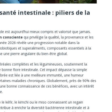
anté intestinale : piliers de la
able est aujourd’hui mieux compris et valorisé que jamais.
n consciente
qui privilégie la qualité, la provenance et les
’année 2026 révèle une progression notable dans la
robiotiques et superaliments, composants essentiels à la
une pierre angulaire du bien-être global.
céréales complètes et les légumineuses, soutiennent la
ne bonne flore intestinale. Cet impact dépasse la simple
ilibrée est liée à une meilleure immunité, une humeur
certaines maladies chroniques. Globalement, près de 90% des
ne bonne connaissance de ces bénéfices, avec un intérêt
e.
e le kéfir, le kimchi ou le miso connaissent un regain
ibue à enrichir la diversité bactérienne intestinale et à