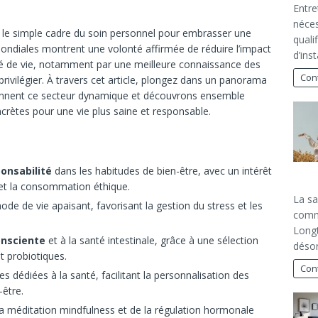
Entre
néces
le simple cadre du soin personnel pour embrasser une
quali
ondiales montrent une volonté affirmée de réduire l’impact
d’ins
té de vie, notamment par une meilleure connaissance des
Cont
ivilégier. À travers cet article, plongez dans un panorama
nnent ce secteur dynamique et découvrons ensemble
crètes pour une vie plus saine et responsable.
onsabilité
dans les habitudes de bien-être, avec un intérêt
 et la consommation éthique.
La sa
 de vie apaisant, favorisant la gestion du stress et les
comme
Longt
onsciente
et à la santé intestinale, grâce à une sélection
désor
t probiotiques.
Cont
s dédiées à la santé, facilitant la personnalisation des
-être.
a méditation mindfulness et de la régulation hormonale