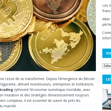
Les m
fran
Allie
pêche
Comm
infor
VO
ne cesse de se transformer. Depuis l’émergence du Bitcoin
LE
gurante, attirant investisseurs, entreprises et institutions.
 trading
rythment l’économie numérique mondiale, avec
en mutation et des stratégies d’investissement toujours
rs complexe, il est essentiel de suivre de près les
du marché.