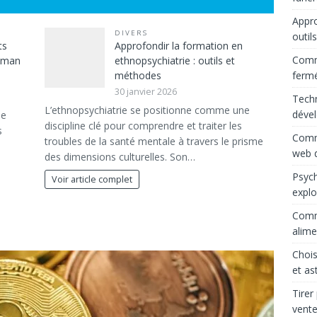
Appro
DIVERS
outil
ts
Approfondir la formation en
Comme
maman
ethnopsychiatrie : outils et
ferm
méthodes
30 janvier 2026
Techn
L’ethnopsychiatrie se positionne comme une
déve
le
discipline clé pour comprendre et traiter les
s
Comme
troubles de la santé mentale à travers le prisme
web d
des dimensions culturelles. Son…
Psych
Voir article complet
explo
Comme
alime
Chois
et as
Tirer
vente