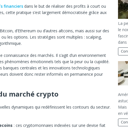
fs financiers
dans le but de réaliser des profits à court ou
es, cette pratique s’est largement démocratisée grâce aux
La pe
le no
Bitcoin, d’Ethereum ou d’autres altcoins, mais aussi sur des
fasci
u les options. Les stratégies sont multiples : scalping,
dans 
gorithmique.
Cont
ide connaissance des marchés. Il s’agit d’un environnement
 des phénomènes émotionnels tels que la peur ou la cupidité.
s banques centrales et les innovations technologiques
isseurs doivent donc rester informés en permanence pour
 du marché crypto
Aména
astuc
Mais 
elles dynamiques qui redéfinissent les contours du secteur.
en vé
Cont
ecoins
: ces cryptomonnaies indexées sur une devise fiat