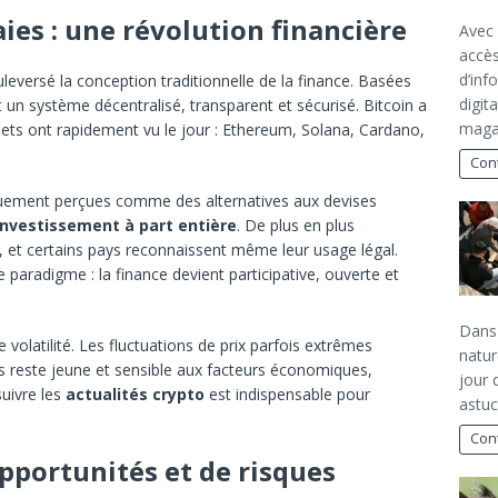
ies : une révolution financière
Avec 
accès
d’inf
versé la conception traditionnelle de la finance. Basées
digita
nt un système décentralisé, transparent et sécurisé. Bitcoin a
magaz
ets ont rapidement vu le jour : Ethereum, Solana, Cardano,
Cont
uement perçues comme des alternatives aux devises
’investissement à part entière
. De plus en plus
ie, et certains pays reconnaissent même leur usage légal.
paradigme : la finance devient participative, ouverte et
Dans 
olatilité. Les fluctuations de prix parfois extrêmes
natur
 reste jeune et sensible aux facteurs économiques,
jour 
suivre les
actualités crypto
est indispensable pour
astuc
Cont
opportunités et de risques