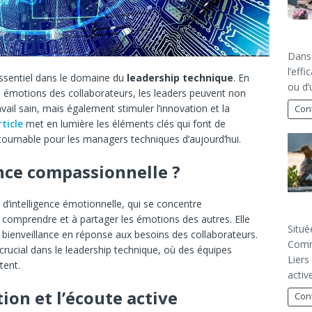
Dans 
l’eff
essentiel dans le domaine du
leadership technique
. En
ou d’
s émotions des collaborateurs, les leaders peuvent non
ail sain, mais également stimuler l’innovation et la
Cont
ticle
met en lumière les éléments clés qui font de
ntournable pour les managers techniques d’aujourd’hui.
ence compassionnelle ?
d’intelligence émotionnelle, qui se concentre
à comprendre et à partager les émotions des autres. Elle
Situé
c bienveillance en réponse aux besoins des collaborateurs.
Comm
 crucial dans le leadership technique, où des équipes
Liers
tent.
activ
ion et l’écoute active
Cont