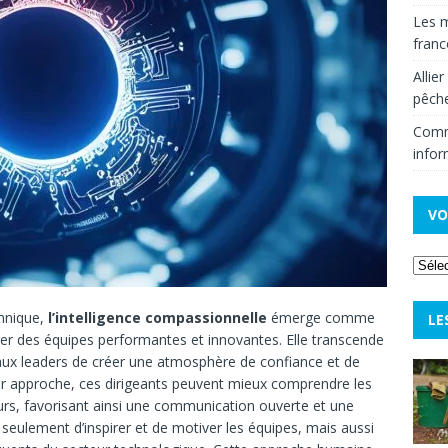
Les m
fran
Allie
pêche
Comm
infor
VO
hnique,
l’intelligence compassionnelle
émerge comme
LE
er des équipes performantes et innovantes. Elle transcende
ux leaders de créer une atmosphère de confiance et de
r approche, ces dirigeants peuvent mieux comprendre les
urs, favorisant ainsi une communication ouverte et une
eulement d’inspirer et de motiver les équipes, mais aussi