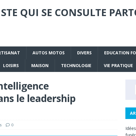
STE QUI SE CONSULTE PART
RTISANAT
AUTOS MOTOS
DIVERS
EDUCATION F
LOISIRS
MAISON
TECHNOLOGIE
VIE PRATIQUE
ntelligence
ns le leadership
AR
s
0
Idée
funé