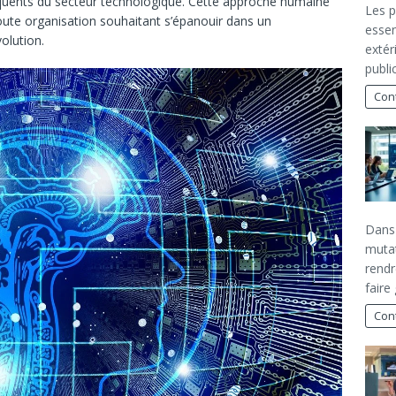
équents du secteur technologique. Cette approche humaine
Les p
toute organisation souhaitant s’épanouir dans un
essen
olution.
extér
publi
Cont
Dans 
mutat
rendr
faire
Cont