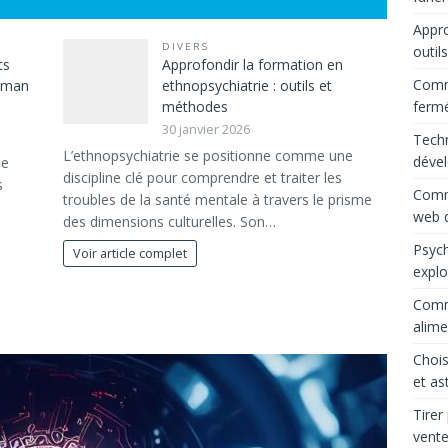
Appro
DIVERS
outil
ts
Approfondir la formation en
Comme
maman
ethnopsychiatrie : outils et
ferm
méthodes
30 janvier 2026
Techn
L’ethnopsychiatrie se positionne comme une
déve
le
discipline clé pour comprendre et traiter les
s
Comme
troubles de la santé mentale à travers le prisme
web d
des dimensions culturelles. Son…
Psych
Voir article complet
explo
Comme
alime
Chois
et as
Tirer
vente