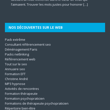
[…]
représentant la
[…]
l’aimaient. Trouver les mots justes pour honorer
mentale à travers le prisme des dimensions culturelles.
d’accompagner autrui vers une meilleure version de soi-
marketing plus incisifs pour faire grandir leur business en
les différentes dimensions de l’être. En mettant l’accent sur
qualité des aliments. Il contribue à la protection
[…]
[…]
Son
même. Les techniques utilisées
[…]
le
[…]
[…]
[…]
NOS DÉCOUVERTES SUR LE WEB
Pack extrême
Consultant référencement seo
Déménagement Paris
Packs netlinking
Référencement web
Tout sur le seo
Annuaire seo
Formation EFT
Christine André
MP3 hypnose
Activités de rencontres
Formation thérapeute
Formation psychopraticien
Formations de thérapeute psychopraticien
Répertoire bien-être