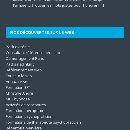
[…]
représentant la
[…]
l’aimaient. Trouver les mots justes pour honorer
mentale à travers le prisme des dimensions culturelles.
d’accompagner autrui vers une meilleure version de soi-
marketing plus incisifs pour faire grandir leur business en
les différentes dimensions de l’être. En mettant l’accent sur
qualité des aliments. Il contribue à la protection
[…]
[…]
Son
même. Les techniques utilisées
[…]
le
[…]
[…]
[…]
NOS DÉCOUVERTES SUR LE WEB
Pack extrême
Consultant référencement seo
Déménagement Paris
Packs netlinking
Référencement web
Tout sur le seo
Annuaire seo
Formation EFT
Christine André
MP3 hypnose
Activités de rencontres
Formation thérapeute
Formation psychopraticien
Formations de thérapeute psychopraticien
Répertoire bien-être