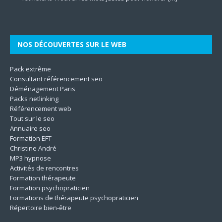
Son
même. Les techniques utilisées
[…]
le
[…]
[…]
[…]
NOS DÉCOUVERTES SUR LE WEB
Pack extrême
Consultant référencement seo
Déménagement Paris
Packs netlinking
Référencement web
Tout sur le seo
Annuaire seo
Formation EFT
Christine André
MP3 hypnose
Activités de rencontres
Formation thérapeute
Formation psychopraticien
Formations de thérapeute psychopraticien
Répertoire bien-être