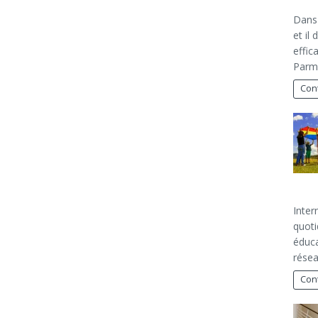
Dans 
et il
effic
Parm
Cont
Inter
quoti
éduca
résea
Cont