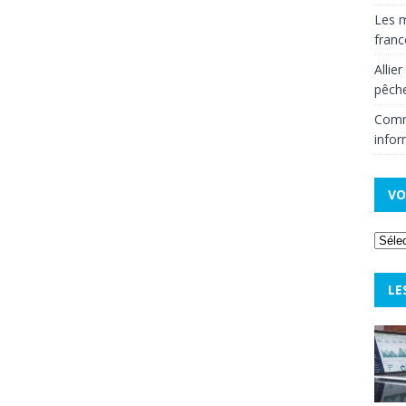
Les m
fran
Allie
pêche
Comm
infor
VO
LE