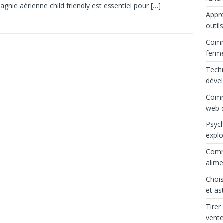
gnie aérienne child friendly est essentiel pour
[…]
Appro
outil
Comme
ferm
Techn
déve
Comme
web d
Psych
explo
Comme
alime
Chois
et as
Tirer
vente