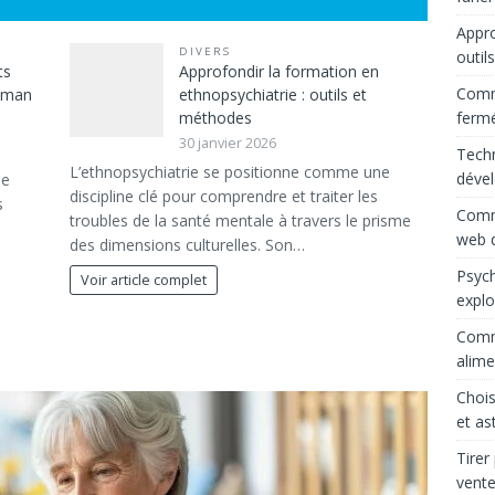
Appro
DIVERS
outil
ts
Approfondir la formation en
Comme
maman
ethnopsychiatrie : outils et
ferm
méthodes
30 janvier 2026
Techn
L’ethnopsychiatrie se positionne comme une
déve
le
discipline clé pour comprendre et traiter les
s
Comme
troubles de la santé mentale à travers le prisme
web d
des dimensions culturelles. Son…
Psych
Voir article complet
explo
Comme
alime
Chois
et as
Tirer
vente