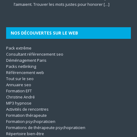
[…]
représentant la
[…]
l’aimaient. Trouver les mots justes pour honorer
mentale à travers le prisme des dimensions culturelles.
d’accompagner autrui vers une meilleure version de soi-
marketing plus incisifs pour faire grandir leur business en
les différentes dimensions de l’être. En mettant l’accent sur
qualité des aliments. Il contribue à la protection
[…]
[…]
Son
même. Les techniques utilisées
[…]
le
[…]
[…]
[…]
NOS DÉCOUVERTES SUR LE WEB
Pack extrême
Consultant référencement seo
Déménagement Paris
Packs netlinking
Référencement web
Tout sur le seo
Annuaire seo
Formation EFT
Christine André
MP3 hypnose
Activités de rencontres
Formation thérapeute
Formation psychopraticien
Formations de thérapeute psychopraticien
Répertoire bien-être