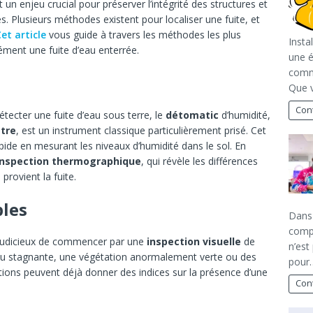
 un enjeu crucial pour préserver l’intégrité des structures et
. Plusieurs méthodes existent pour localiser une fuite, et
et article
vous guide à travers les méthodes les plus
Insta
ément une fuite d’eau enterrée.
une é
commu
Que 
Cont
étecter une fuite d’eau sous terre, le
détomatic
d’humidité,
tre
, est un instrument classique particulièrement prisé. Cet
pide en mesurant les niveaux d’humidité dans le sol. En
inspection thermographique
, qui révèle les différences
provient la fuite.
bles
Dans 
compé
est judicieux de commencer par une
inspection visuelle
de
n’est
au stagnante, une végétation anormalement verte ou des
pour
ations peuvent déjà donner des indices sur la présence d’une
Cont