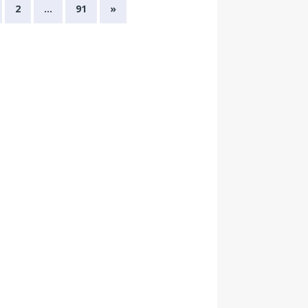
2
…
91
»