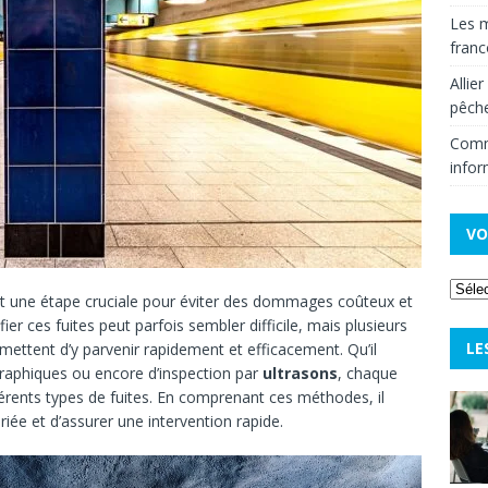
Les m
fran
Allie
pêche
Comm
infor
VO
t une étape cruciale pour éviter des dommages coûteux et
ifier ces fuites peut parfois sembler difficile, mais plusieurs
LE
ettent d’y parvenir rapidement et efficacement. Qu’il
raphiques ou encore d’inspection par
ultrasons
, chaque
érents types de fuites. En comprenant ces méthodes, il
iée et d’assurer une intervention rapide.