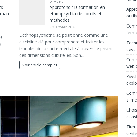
DIVERS
ts
Approfondir la formation en
Appro
maman
ethnopsychiatrie : outils et
outil
méthodes
Comme
30 janvier 2026
ferm
L’ethnopsychiatrie se positionne comme une
le
discipline clé pour comprendre et traiter les
Techn
s
troubles de la santé mentale à travers le prisme
déve
des dimensions culturelles. Son…
Comme
Voir article complet
web d
Psych
explo
Comme
alime
Chois
et as
Tirer
vente