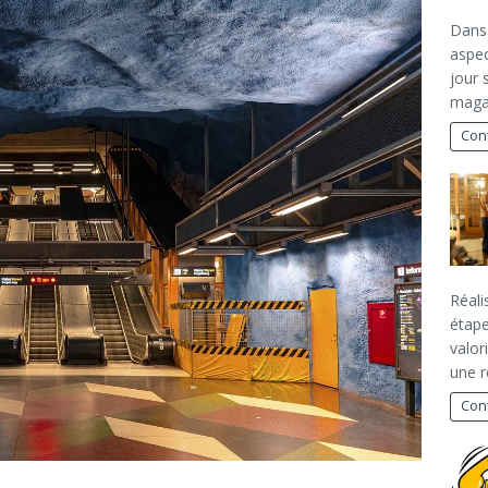
Dans
aspec
jour 
maga
Cont
Réali
étape
valor
une 
Cont