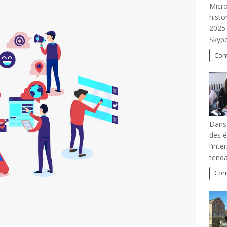
Micro
histo
2025.
Skype
Cont
Dans 
des é
l’int
tenda
Cont