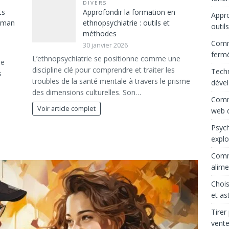
DIVERS
ts
Approfondir la formation en
Appro
maman
ethnopsychiatrie : outils et
outil
méthodes
Comme
30 janvier 2026
ferm
L’ethnopsychiatrie se positionne comme une
le
discipline clé pour comprendre et traiter les
Techn
s
troubles de la santé mentale à travers le prisme
déve
des dimensions culturelles. Son…
Comme
Voir article complet
web d
Psych
explo
Comme
alime
Chois
et as
Tirer
vente