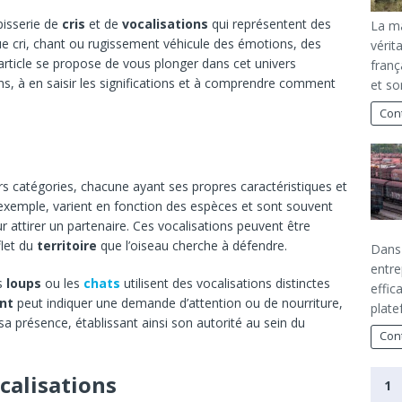
pisserie de
cris
et de
vocalisations
qui représentent des
La ma
 cri, chant ou rugissement véhicule des émotions, des
vérit
 article se propose de vous plonger dans cet univers
franç
ns, à en saisir les significations et à comprendre comment
et so
Cont
s catégories, chacune ayant ses propres caractéristiques et
exemple, varient en fonction des espèces et sont souvent
r attirer un partenaire. Ces vocalisations peuvent être
flet du
territoire
que l’oiseau cherche à défendre.
Dans 
entre
es
loups
ou les
chats
utilisent des vocalisations distinctes
effic
nt
peut indiquer une demande d’attention ou de nourriture,
plate
 sa présence, établissant ainsi son autorité au sein du
Cont
ocalisations
1