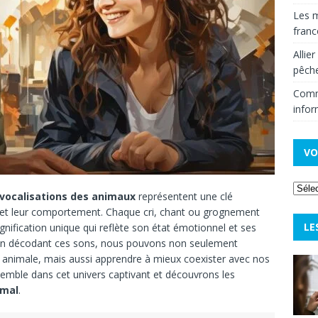
Les m
fran
Allie
pêche
Comm
infor
VO
 vocalisations des animaux
représentent une clé
 et leur comportement. Chaque cri, chant ou grognement
LE
ification unique qui reflète son état émotionnel et ses
 En décodant ces sons, nous pouvons non seulement
 animale, mais aussi apprendre à mieux coexister avec nos
mble dans cet univers captivant et découvrons les
imal
.