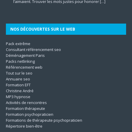
l’aimaient. Trouver les mots justes pour honorer
mentale à travers le prisme des dimensions culturelles.
d’accompagner autrui vers une meilleure version de soi-
marketing plus incisifs pour faire grandir leur business en
les différentes dimensions de l’être. En mettant l’accent sur
qualité des aliments. Il contribue à la protection
[…]
[…]
Son
même. Les techniques utilisées
[…]
le
[…]
[…]
[…]
NOS DÉCOUVERTES SUR LE WEB
Pack extrême
Consultant référencement seo
Déménagement Paris
Packs netlinking
Référencement web
Tout sur le seo
Annuaire seo
Formation EFT
Christine André
MP3 hypnose
Activités de rencontres
Formation thérapeute
Formation psychopraticien
Formations de thérapeute psychopraticien
Répertoire bien-être