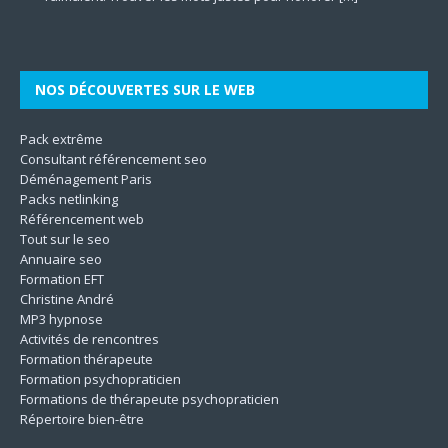
Son
même. Les techniques utilisées
[…]
le
[…]
[…]
[…]
NOS DÉCOUVERTES SUR LE WEB
Pack extrême
Consultant référencement seo
Déménagement Paris
Packs netlinking
Référencement web
Tout sur le seo
Annuaire seo
Formation EFT
Christine André
MP3 hypnose
Activités de rencontres
Formation thérapeute
Formation psychopraticien
Formations de thérapeute psychopraticien
Répertoire bien-être