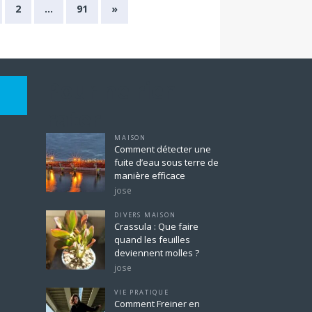
2
…
91
»
Pour ne rien
rater
MAISON
Comment détecter une
fuite d’eau sous terre de
manière efficace
jose
DIVERS MAISON
Crassula : Que faire
quand les feuilles
deviennent molles ?
jose
VIE PRATIQUE
Comment Freiner en