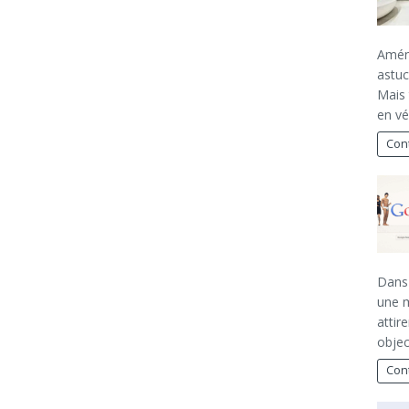
Aména
astuc
Mais 
en vé
Cont
Dans 
une m
attir
objec
Cont