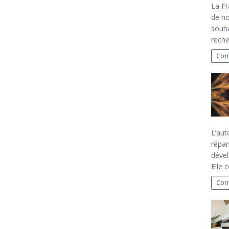
La Fr
de no
souha
reche
Cont
L’aut
répan
dével
Elle 
Cont