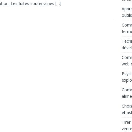
ation. Les fuites souterraines
[…]
Appro
outil
Comme
ferm
Techn
déve
Comme
web d
Psych
explo
Comme
alime
Chois
et as
Tirer
vente