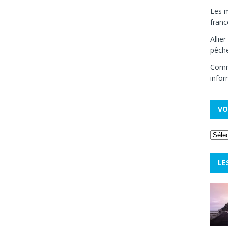
Les m
fran
Allie
pêche
Comm
infor
VO
LE