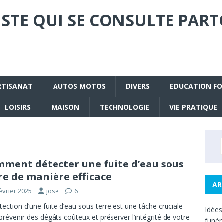
STE QUI SE CONSULTE PART
RTISANAT
AUTOS MOTOS
DIVERS
EDUCATION F
LOISIRS
MAISON
TECHNOLOGIE
VIE PRATIQUE
ment détecter une fuite d’eau sous
re de manière efficace
AR
évrier 2025
jose
6
tection d’une fuite d’eau sous terre est une tâche cruciale
Idée
prévenir des dégâts coûteux et préserver l’intégrité de votre
funé