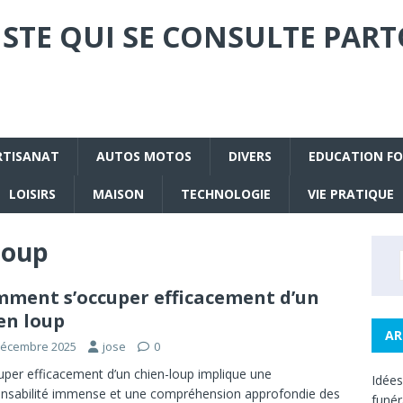
STE QUI SE CONSULTE PART
RTISANAT
AUTOS MOTOS
DIVERS
EDUCATION F
LOISIRS
MAISON
TECHNOLOGIE
VIE PRATIQUE
loup
ment s’occuper efficacement d’un
en loup
AR
décembre 2025
jose
0
uper efficacement d’un chien-loup implique une
Idée
nsabilité immense et une compréhension approfondie des
funé