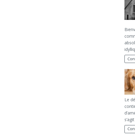
Bienv
commu
absol
idyll
Cont
Le d
conti
d’amé
s’agi
Cont