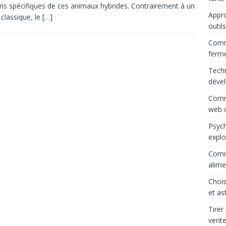
ns spécifiques de ces animaux hybrides. Contrairement à un
Appro
 classique, le
[…]
outil
Comme
ferm
Techn
déve
Comme
web d
Psych
explo
Comme
alime
Chois
et as
Tirer
vente