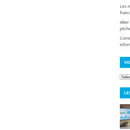
Les m
fran
Allie
pêche
Comm
infor
VO
LE