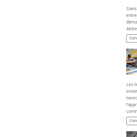
Dans 
entre
démar
Attir
Cont
Les t
ensem
neuro
l’app
commu
Cont