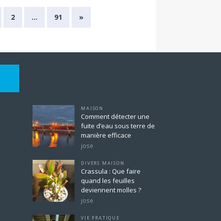
2
…
91
»
Pour ne rien
rater
MAISON
Comment détecter une
fuite d’eau sous terre de
manière efficace
jose
DIVERS MAISON
Crassula : Que faire
quand les feuilles
deviennent molles ?
jose
VIE PRATIQUE