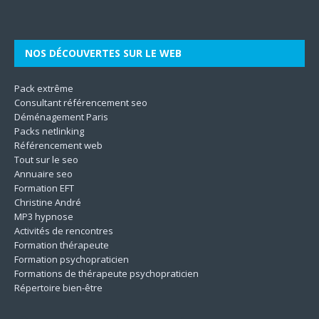
Son
même. Les techniques utilisées
[…]
le
[…]
[…]
[…]
NOS DÉCOUVERTES SUR LE WEB
Pack extrême
Consultant référencement seo
Déménagement Paris
Packs netlinking
Référencement web
Tout sur le seo
Annuaire seo
Formation EFT
Christine André
MP3 hypnose
Activités de rencontres
Formation thérapeute
Formation psychopraticien
Formations de thérapeute psychopraticien
Répertoire bien-être