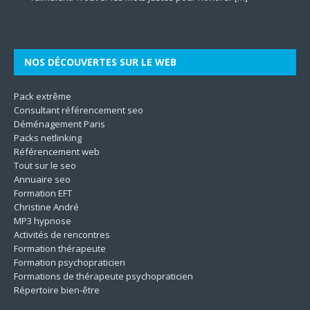
Son
même. Les techniques utilisées
[…]
le
[…]
[…]
[…]
NOS DÉCOUVERTES SUR LE WEB
Pack extrême
Consultant référencement seo
Déménagement Paris
Packs netlinking
Référencement web
Tout sur le seo
Annuaire seo
Formation EFT
Christine André
MP3 hypnose
Activités de rencontres
Formation thérapeute
Formation psychopraticien
Formations de thérapeute psychopraticien
Répertoire bien-être