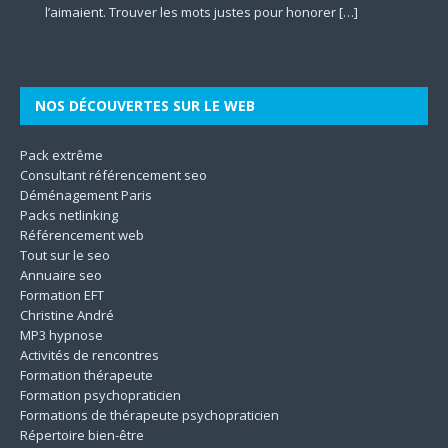
[…]
représentant la
[…]
l’aimaient. Trouver les mots justes pour honorer
mentale à travers le prisme des dimensions culturelles.
d’accompagner autrui vers une meilleure version de soi-
marketing plus incisifs pour faire grandir leur business en
les différentes dimensions de l’être. En mettant l’accent sur
qualité des aliments. Il contribue à la protection
[…]
[…]
Son
même. Les techniques utilisées
[…]
le
[…]
[…]
[…]
NOS DÉCOUVERTES SUR LE WEB
Pack extrême
Consultant référencement seo
Déménagement Paris
Packs netlinking
Référencement web
Tout sur le seo
Annuaire seo
Formation EFT
Christine André
MP3 hypnose
Activités de rencontres
Formation thérapeute
Formation psychopraticien
Formations de thérapeute psychopraticien
Répertoire bien-être