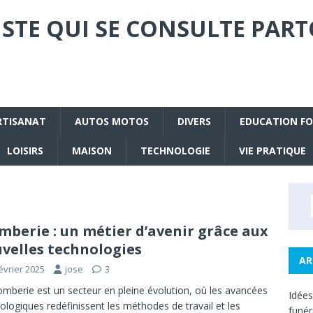
STE QUI SE CONSULTE PART
RTISANAT
AUTOS MOTOS
DIVERS
EDUCATION F
LOISIRS
MAISON
TECHNOLOGIE
VIE PRATIQUE
mberie : un métier d’avenir grâce aux
velles technologies
AR
évrier 2025
jose
3
omberie est un secteur en pleine évolution, où les avancées
Idée
ologiques redéfinissent les méthodes de travail et les
funé