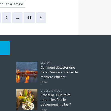
inuer la lecture
2
…
91
»
Pour ne rien
rater
MAISON
Comment détecter une
fuite d’eau sous terre de
manière efficace
jose
DIVERS MAISON
Crassula : Que faire
quand les feuilles
deviennent molles ?
jose