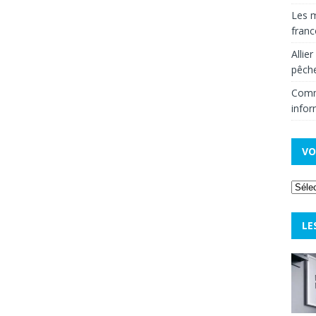
Les m
fran
Allie
pêche
Comm
infor
VO
LE