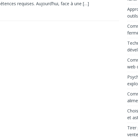
tences requises. Aujourd’hui, face à une
[…]
Appro
outil
Comme
ferm
Techn
déve
Comme
web d
Psych
explo
Comme
alime
Chois
et as
Tirer
vente