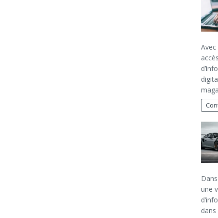
Avec 
accès
d’inf
digita
magaz
Cont
Dans 
une v
d’inf
dans 