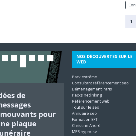
Cont
1
NOS DÉCOUVERTES SUR LE
WEB
Pack extrême
Consultant référencement seo
Déménagement Paris
dées de
pprofondir la
Comment
echnique pour
Comment
sychologie
Comment
hoisir un logo
Packs netlinking
Référencement web
messages
ormation en
éparer une
evenir un
ptimiser sa
umaniste et
onditionner
fficace pour
Tout sur le seo
mouvants pour
thnopsychiatri
orte qui ne
hérapeute en
tratégie de
ranspersonnell
fficacement un
on métier :
Annuaire seo
Formation EFT
ne plaque
 : outils et
ient pas
développement
arketing web
 : explorer les
roduit
onseils et
Christine André
unéraire
méthodes
fermée
ersonnel
igital pour
imensions de
limentaire
stuces
MP3 hypnose