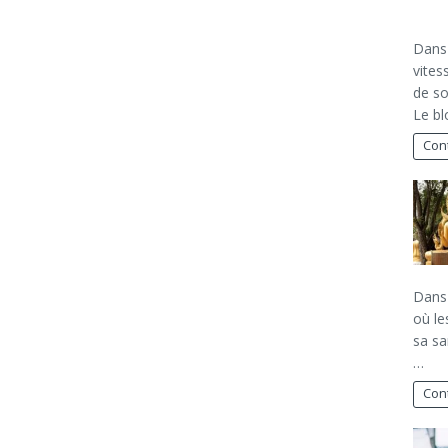
Dans 
vites
de so
Le bl
Cont
Dans 
où le
sa sa
…
Cont