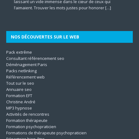
laissant un vide immense dans le cœur de ceux qui
pour comprendre et traiter les troubles de la santé
un chemin passionnant qui offre la possibilité
entreprises cherchent avant tout à rendre leurs efforts
un champ d’étude passionnant qui nous invite à explorer
une importance capitale tant pour la sécurité que pour la
[…]
représentant la
[…]
l’aimaient. Trouver les mots justes pour honorer
mentale à travers le prisme des dimensions culturelles.
d’accompagner autrui vers une meilleure version de soi-
marketing plus incisifs pour faire grandir leur business en
les différentes dimensions de l’être. En mettant l’accent sur
qualité des aliments. Il contribue à la protection
[…]
[…]
Son
même. Les techniques utilisées
[…]
le
[…]
[…]
[…]
NOS DÉCOUVERTES SUR LE WEB
Pack extrême
Consultant référencement seo
Déménagement Paris
Packs netlinking
Référencement web
Tout sur le seo
Annuaire seo
Formation EFT
Christine André
MP3 hypnose
Activités de rencontres
Formation thérapeute
Formation psychopraticien
Formations de thérapeute psychopraticien
Répertoire bien-être