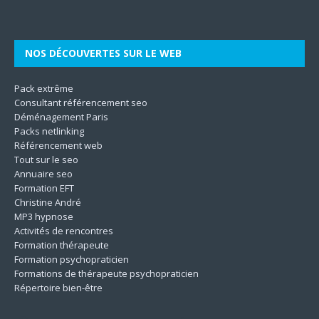
Son
même. Les techniques utilisées
[…]
le
[…]
[…]
[…]
NOS DÉCOUVERTES SUR LE WEB
Pack extrême
Consultant référencement seo
Déménagement Paris
Packs netlinking
Référencement web
Tout sur le seo
Annuaire seo
Formation EFT
Christine André
MP3 hypnose
Activités de rencontres
Formation thérapeute
Formation psychopraticien
Formations de thérapeute psychopraticien
Répertoire bien-être