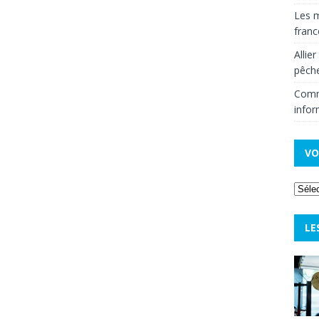
Les m
fran
Allie
pêche
Comm
infor
VO
LE