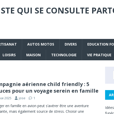
STE QUI SE CONSULTE PART
RTISANAT
AUTOS MOTOS
DIVERS
EDUCATION F
LOISIRS
MAISON
TECHNOLOGIE
VIE PRATIQUE
pagnie aérienne child friendly : 5
uces pour un voyage serein en famille
AR
mai 2025
jose
1
er en famille en avion peut s’avérer être une aventure
Idée
tante, mais également source de stress. Choisir une
funé