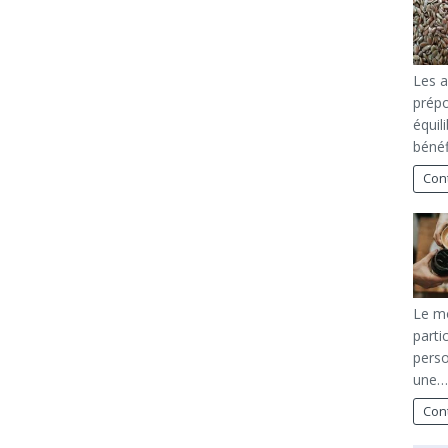
Les a
prépo
équil
bénéf
Cont
Le m
parti
perso
une…
Cont