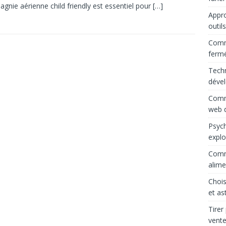
gnie aérienne child friendly est essentiel pour
[…]
Appro
outil
Comme
ferm
Techn
déve
Comme
web d
Psych
explo
Comme
alime
Chois
et as
Tirer
vente