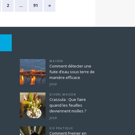
2
…
91
»
Pour ne rien
rater
MAISON
Comment détecter une
fuite d’eau sous terre de
manière efficace
jose
DIVERS MAISON
Crassula : Que faire
quand les feuilles
deviennent molles ?
jose
VIE PRATIQUE
Comment Freiner en