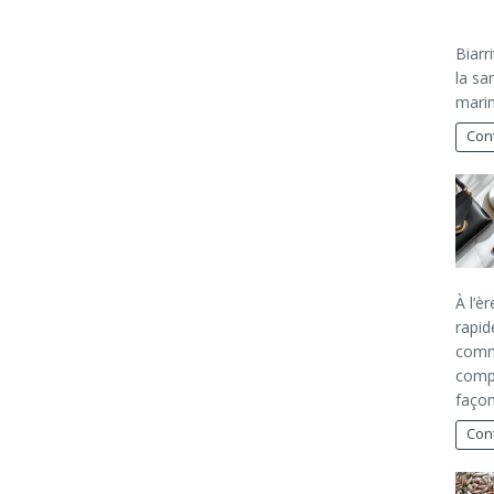
Biarr
la san
marin
Cont
À l’è
rapid
comm
compr
faço
Cont