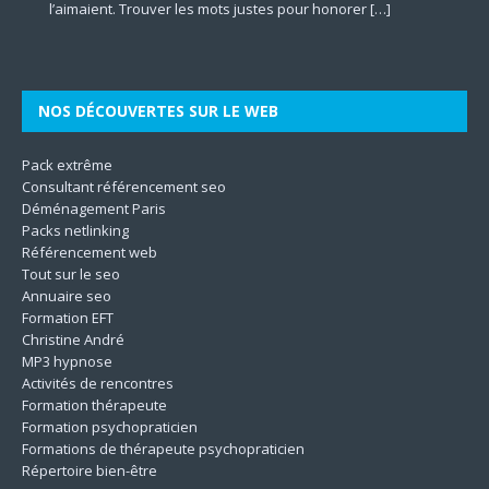
[…]
représentant la
[…]
l’aimaient. Trouver les mots justes pour honorer
mentale à travers le prisme des dimensions culturelles.
d’accompagner autrui vers une meilleure version de soi-
marketing plus incisifs pour faire grandir leur business en
les différentes dimensions de l’être. En mettant l’accent sur
qualité des aliments. Il contribue à la protection
[…]
[…]
Son
même. Les techniques utilisées
[…]
le
[…]
[…]
[…]
NOS DÉCOUVERTES SUR LE WEB
Pack extrême
Consultant référencement seo
Déménagement Paris
Packs netlinking
Référencement web
Tout sur le seo
Annuaire seo
Formation EFT
Christine André
MP3 hypnose
Activités de rencontres
Formation thérapeute
Formation psychopraticien
Formations de thérapeute psychopraticien
Répertoire bien-être