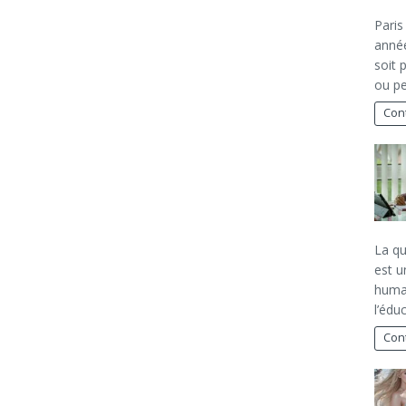
Paris
année
soit 
ou p
Cont
La q
est 
humai
l’édu
Cont