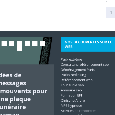
1
NOS DÉCOUVERTES SUR LE
WEB
Pack extrême
Consultant référencement seo
Déménagement Paris
dées de
pprofondir la
Comment
echnique pour
Comment
sychologie
Comment
hoisir un logo
Packs netlinking
Référencement web
messages
ormation en
éparer une
evenir un
ptimiser sa
umaniste et
onditionner
fficace pour
Tout sur le seo
mouvants pour
thnopsychiatri
orte qui ne
hérapeute en
tratégie de
ranspersonnell
fficacement un
on métier :
Annuaire seo
Formation EFT
ne plaque
 : outils et
ient pas
développement
arketing web
 : explorer les
roduit
onseils et
Christine André
unéraire
méthodes
fermée
ersonnel
igital pour
imensions de
limentaire
stuces
MP3 hypnose
Activités de rencontres
maman
ooster son
’être