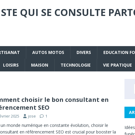
STE QUI SE CONSULTE PART
RTISANAT
AUTOS MOTOS
DIVERS
EDUCATION F
LOISIRS
MAISON
TECHNOLOGIE
VIE PRATIQUE
t
ment choisir le bon consultant en
érencement SEO
AR
évrier 2025
jose
1
un monde numérique en constante évolution, choisir le
Idée
onsultant en référencement SEO est crucial pour booster la
funé