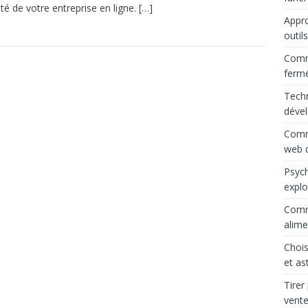
lité de votre entreprise en ligne.
[…]
Appro
outil
Comme
ferm
Techn
déve
Comme
web d
Psych
explo
Comme
alime
Chois
et as
Tirer
vente