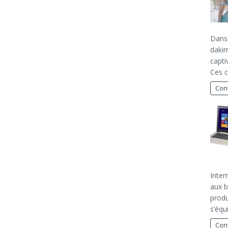
Dans 
dakim
capti
Ces 
Cont
Inter
aux b
produ
s’équ
Cont