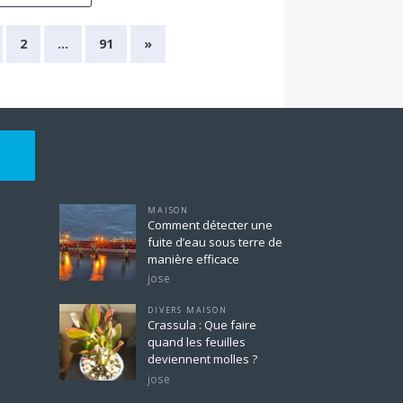
2
…
91
»
Pour ne rien
rater
MAISON
Comment détecter une
fuite d’eau sous terre de
manière efficace
jose
DIVERS MAISON
Crassula : Que faire
quand les feuilles
deviennent molles ?
jose