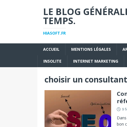
LE BLOG GÉNÉRALI
TEMPS.
HIASOFT.FR
ACCUEIL
MENTIONS LÉGALES
A
INSOLITE
INTERNET MARKETING
choisir un consultan
Com
réf
9 f
Dans 
bon c