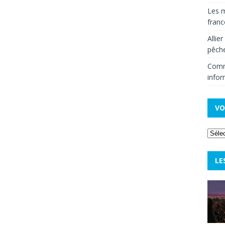
Les m
fran
Allie
pêche
Comm
infor
VO
LE