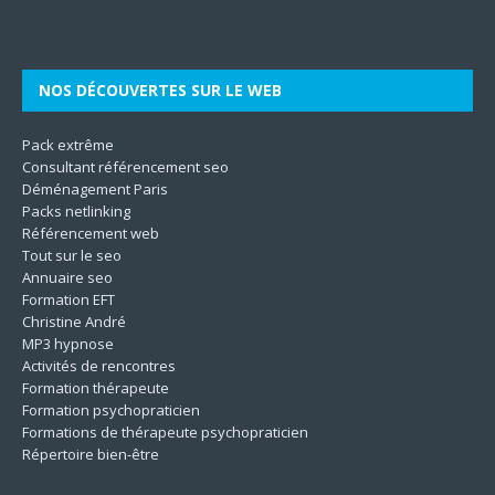
Son
même. Les techniques utilisées
[…]
le
[…]
[…]
[…]
NOS DÉCOUVERTES SUR LE WEB
Pack extrême
Consultant référencement seo
Déménagement Paris
Packs netlinking
Référencement web
Tout sur le seo
Annuaire seo
Formation EFT
Christine André
MP3 hypnose
Activités de rencontres
Formation thérapeute
Formation psychopraticien
Formations de thérapeute psychopraticien
Répertoire bien-être